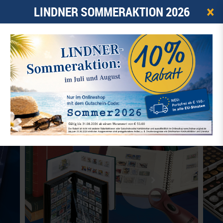
×
LINDNER SOMMERAKTION 2026
0
ARTIKEL -
0,00 €
☰