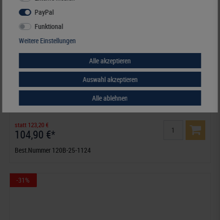
PayPal
Funktional
Weitere Einstellungen
Alle akzeptieren
Auswahl akzeptieren
Deutschland - Nachtrag Jahrgang 2025, inklusive Ringbinder-Set
Alle ablehnen
(Best.-Nr. 1124)
statt 123,20 €
104,90 €*
Best.Nummer 120B-25-1124
-31%