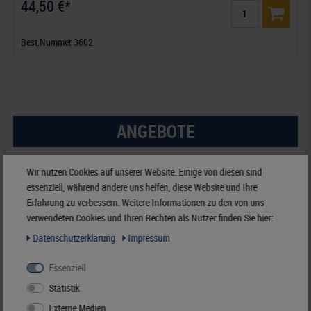
44,50 €*
Best.Nummer 3602
ANGEBOTE
-15%
Wir nutzen Cookies auf unserer Website. Einige von diesen sind
essenziell, während andere uns helfen, diese Website und Ihre
Erfahrung zu verbessern. Weitere Informationen zu den von uns
verwendeten Cookies und Ihren Rechten als Nutzer finden Sie hier:
Daten­schutz­erklärung
Impressum
Essenziell
Statistik
Externe Medien