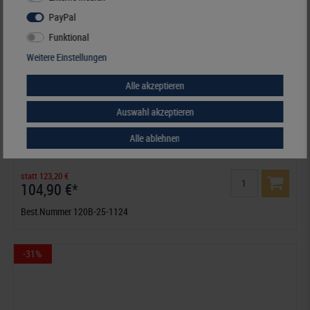
PayPal
Funktional
Weitere Einstellungen
Alle akzeptieren
Auswahl akzeptieren
Deutschland - Nachtrag Jahrgang 2025, inklusive Ringbinder-Set
Alle ablehnen
(Best.-Nr. 1124)
statt 123,20 €
104,90 €*
Best.Nummer 120B-25-1124
-31%