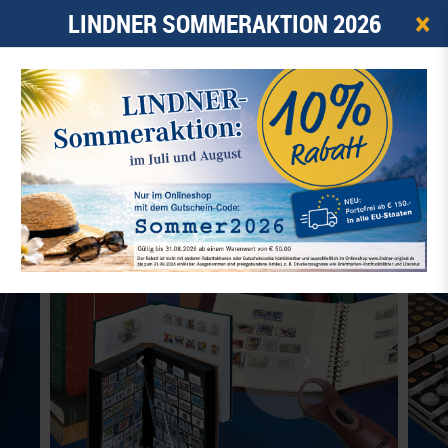
×
LINDNER SOMMERAKTION 2026
0
ARTIKEL -
0,00 €
☰