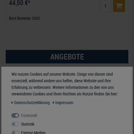
44,50 €*
Best.Nummer 3602
ANGEBOTE
-15%
Wir nutzen Cookies auf unserer Website. Einige von diesen sind
essenziell, während andere uns helfen, diese Website und Ihre
Erfahrung zu verbessern. Weitere Informationen zu den von uns
verwendeten Cookies und Ihren Rechten als Nutzer finden Sie hier:
Daten­schutz­erklärung
Impressum
Essenziell
Statistik
Externe Medien