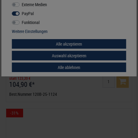
Externe Medien
PayPal
Funktional
Weitere Einstellungen
Alle akzeptieren
Auswahl akzeptieren
Deutschland - Nachtrag Jahrgang 2025, inklusive Ringbinder-Set
(Best.-Nr. 1124)
Alle ablehnen
statt 123,20 €
104,90 €*
Best.Nummer 120B-25-1124
-31%