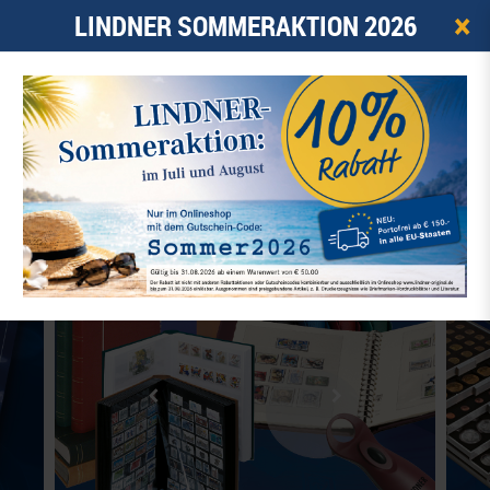
×
LINDNER SOMMERAKTION 2026
0
ARTIKEL -
0,00 €
☰