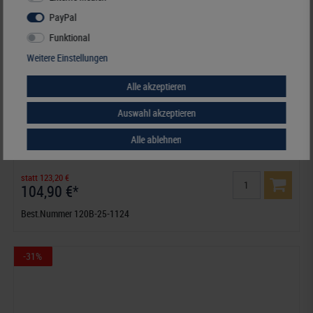
PayPal
Funktional
Weitere Einstellungen
Alle akzeptieren
Auswahl akzeptieren
Deutschland - Nachtrag Jahrgang 2025, inklusive Ringbinder-Set
Alle ablehnen
(Best.-Nr. 1124)
statt 123,20 €
104,90 €*
Best.Nummer 120B-25-1124
-31%