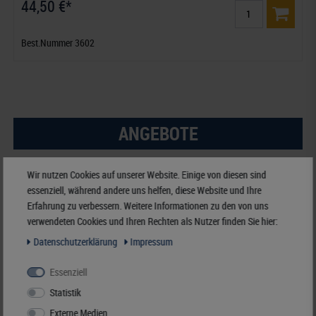
44,50 €*
Best.Nummer 3602
ANGEBOTE
-15%
Wir nutzen Cookies auf unserer Website. Einige von diesen sind
essenziell, während andere uns helfen, diese Website und Ihre
Erfahrung zu verbessern. Weitere Informationen zu den von uns
verwendeten Cookies und Ihren Rechten als Nutzer finden Sie hier:
Daten­schutz­erklärung
Impressum
Essenziell
Statistik
Externe Medien