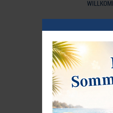
WILLKOMM
Die Welt des Sammelns ist hoch 
Ist es ihre Seltenheit, ihre Gesc
Neuheit
NEUHEITEN
Kassette BASIC mit
Magnetverschluss zur