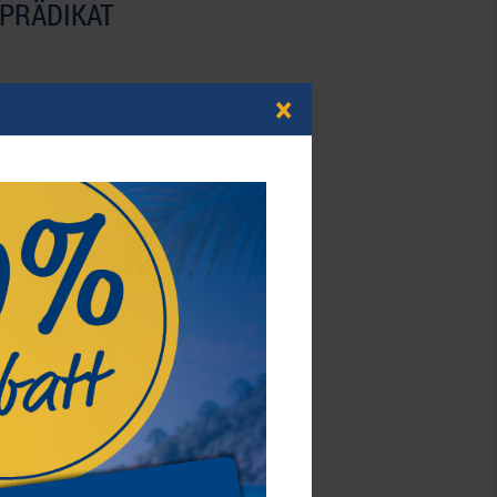
 PRÄDIKAT
×
ers an unseren Lieblingsstücken?
 Sie begeistern unser Sammlerherz.
Neuheit
zlupe
Sammelalbum für bis zu 450
Trading Cards und Sammelkarten