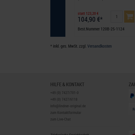
statt 123,20 €
104,90 €*
Best.Nummer 120B-25-1124
* inkl. ges. MwSt. zzgl.
Versandkosten
HILFE & KONTAKT
ZA
+49 (0) 7427/701-0
+49 (0) 7427/6118
info@lindner-original.de
R
zum Kontaktformular
zum Live-Chat
Telefonische Erreichbarkeit