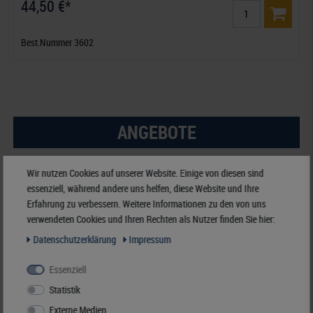
44,50 €*
Best.Nummer 3602
ANGEBOTE
-15%
Wir nutzen Cookies auf unserer Website. Einige von diesen sind
essenziell, während andere uns helfen, diese Website und Ihre
Erfahrung zu verbessern. Weitere Informationen zu den von uns
verwendeten Cookies und Ihren Rechten als Nutzer finden Sie hier:
Daten­schutz­erklärung
Impressum
Essenziell
Statistik
Externe Medien