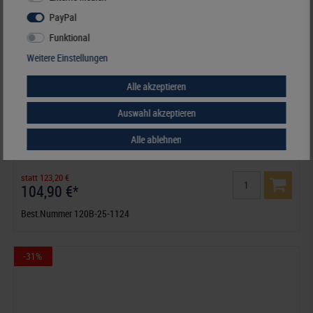
PayPal
Funktional
Weitere Einstellungen
Alle akzeptieren
Auswahl akzeptieren
Deutschland - Nachtrag Jahrgang 2025, inklusive Ringbinder-Set
Alle ablehnen
(Best.-Nr. 1124)
statt 123,20 €
104,90 €*
Best.Nummer 120B-25-1124
-31%