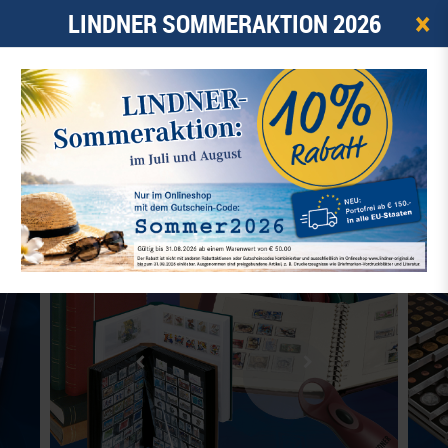
×
LINDNER SOMMERAKTION 2026
0
ARTIKEL -
0,00 €
☰